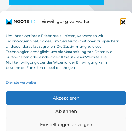
Einwilligung verwalten
Um Ihnen optimale Erlebnisse zu bieten, verwenden wir
Technologien wie Cookies, um Geräteinformationen zu speichern
und/oder darauf zuzugreifen. Die Zustimmung zu diesen
Moore TK GmbH
Technologien ermöglicht uns die Verarbeitung von Daten wie
Steuerberatungsgesellschaft
Surfverhalten oder eindeutigen IDs auf dieser Website. Die
Nichteinwilligung oder der Widerruf der Einwilligung kann
T
+49(0)621 42508-0
bestimmte Funktionen beeinträchtigen.
E
info@moore-tk.de
Dienste verwalten
Akzeptieren
IMPRESSUM
TRANSPARENZBERICHT
Ablehnen
DATENSCHUTZ
INTRANET MSIL
Einstellungen anzeigen