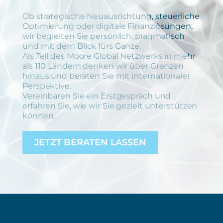
Ob strategische Neuausrichtung, steuerliche
Optimierung oder digitale Finanzlösungen,
wir begleiten Sie persönlich, pragmatisch
und mit dem Blick fürs Ganze.
Als Teil des Moore Global Netzwerks in mehr
als 110 Ländern denken wir über Grenzen
hinaus und beraten Sie mit internationaler
Perspektive.
Vereinbaren Sie ein Erstgespräch und
erfahren Sie, wie wir Sie gezielt unterstützen
können.
JETZT BERATEN LASSEN