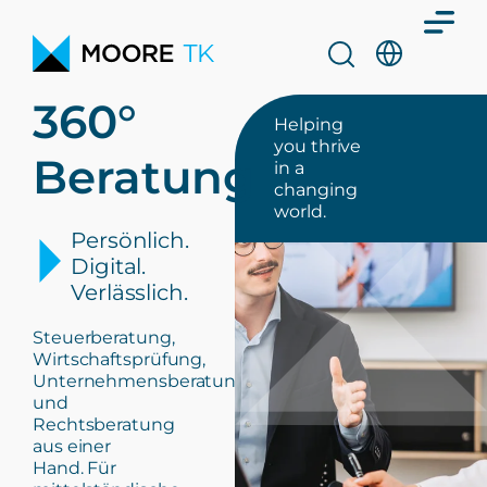
360°
Helping
you thrive
Beratung
in a
changing
world.
Persönlich.
Digital.
Verlässlich.
Steuerberatung,
Wirtschaftsprüfung,
Unternehmensberatung
und
Rechtsberatung
aus einer
Hand. Für