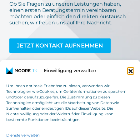
Ob Sie Fragen zu unseren Leistungen haben,
einen ersten Beratungstermin vereinbaren
möchten oder einfach den direkten Austausch
suchen, wir freuen uns auf Ihre Nachricht.
JETZT KONTAKT AUFNEHMEN
Einwilligung verwalten
Um Ihnen optimale Erlebnisse zu bieten, verwenden wir
Technologien wie Cookies, um Geräteinformationen zu speichern
und/oder darauf zuzugreifen. Die Zustimmung zu diesen
Moore TK GmbH
Technologien ermöglicht uns die Verarbeitung von Daten wie
Steuerberatungsgesellschaft
Surfverhalten oder eindeutigen IDs auf dieser Website. Die
Nichteinwilligung oder der Widerruf der Einwilligung kann
T
+49(0)621 42508-0
bestimmte Funktionen beeinträchtigen.
E
info@moore-tk.de
Dienste verwalten