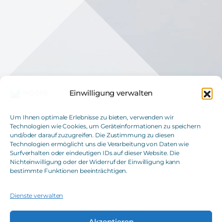
Ob Sie Fragen zu unseren Leistungen haben,
einen ersten Beratungstermin vereinbaren
möchten oder einfach den direkten Austausch
suchen, wir freuen uns auf Ihre Nachricht.
JETZT KONTAKT AUFNEHMEN
Einwilligung verwalten
Um Ihnen optimale Erlebnisse zu bieten, verwenden wir
Technologien wie Cookies, um Geräteinformationen zu speichern
und/oder darauf zuzugreifen. Die Zustimmung zu diesen
Moore TK GmbH
Technologien ermöglicht uns die Verarbeitung von Daten wie
Steuerberatungsgesellschaft
Surfverhalten oder eindeutigen IDs auf dieser Website. Die
Nichteinwilligung oder der Widerruf der Einwilligung kann
T
+49(0)621 42508-0
bestimmte Funktionen beeinträchtigen.
E
info@moore-tk.de
Dienste verwalten
Akzeptieren