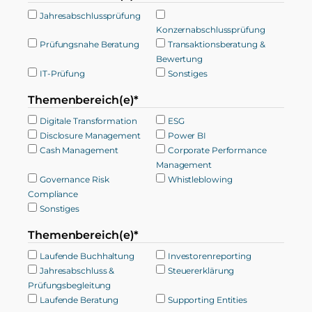
Jahresabschlussprüfung
Konzernabschlussprüfung
Prüfungsnahe Beratung
Transaktionsberatung &
Bewertung
IT-Prüfung
Sonstiges
Themenbereich(e)*
Digitale Transformation
ESG
Disclosure Management
Power BI
Cash Management
Corporate Performance
Management
Governance Risk
Whistleblowing
Compliance
Sonstiges
Themenbereich(e)*
Laufende Buchhaltung
Investorenreporting
Jahresabschluss &
Steuererklärung
Prüfungsbegleitung
Laufende Beratung
Supporting Entities