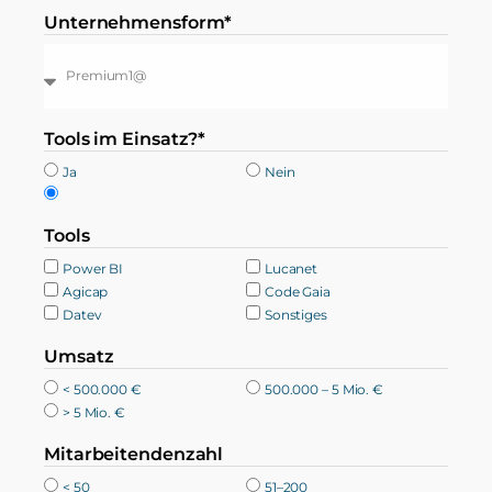
Unternehmensform*
Tools im Einsatz?*
Ja
Nein
Tools
Power BI
Lucanet
Agicap
Code Gaia
Datev
Sonstiges
Umsatz
< 500.000 €
500.000 – 5 Mio. €
> 5 Mio. €
Mitarbeitendenzahl
< 50
51–200