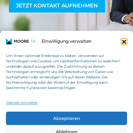
JETZT KONTAKT AUFNEHMEN
Einwilligung verwalten
Um Ihnen optimale Erlebnisse zu bieten, verwenden wir
Technologien wie Cookies, um Geräteinformationen zu speichern
und/oder darauf zuzugreifen. Die Zustimmung zu diesen
Moore TK GmbH
Technologien ermöglicht uns die Verarbeitung von Daten wie
Steuerberatungsgesellschaft
Surfverhalten oder eindeutigen IDs auf dieser Website. Die
Nichteinwilligung oder der Widerruf der Einwilligung kann
T
+49(0)621 42508-0
bestimmte Funktionen beeinträchtigen.
E
info@moore-tk.de
Dienste verwalten
Akzeptieren
IMPRESSUM
TRANSPARENZBERICHT
Ablehnen