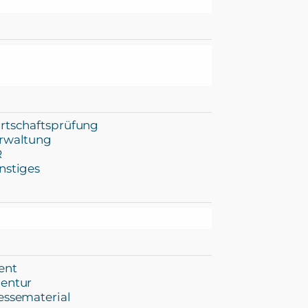
rtschaftsprüfung
rwaltung
R
nstiges
ent
entur
essematerial