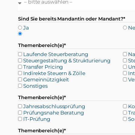
Sind Sie bereits Mandantin oder Mandant?*
Ja
Ne
Themenbereich(e)*
Laufende Steuerberatung
Na
Steuergestaltung & Strukturierung
St
Transfer Pricing
Um
Indirekte Steuern & Zölle
In
Gemeinnützigkeit
Ve
Sonstiges
Themenbereich(e)*
Jahresabschlussprüfung
Ko
Prüfungsnahe Beratung
Tr
IT-Prüfung
So
Themenbereich(e)*