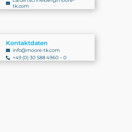
carolin.schneider@moore-
tk.com
Kontaktdaten
info@moore‑tk.com
+49 (0) 30 588 4960 – 0