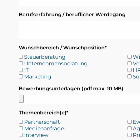
Berufserfahrung / beruflicher Werdegang
Wunschbereich / Wunschposition*
Steuerberatung
Wi
Unternehmensberatung
Ve
IT
H
Marketing
So
Bewerbungsunterlagen (pdf max. 10 MB)
Themenbereich(e)*
Partnerschaft
Ev
Medienanfrage
Ag
Interview
Pr