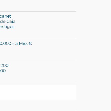
canet
de Gaia
nstiges
0.000 – 5 Mio. €
–200
500