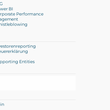
G
wer BI
rporate Performance
agement
istleblowing
vestorenreporting
euererklärung
pporting Entities
in