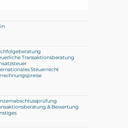
in
chfolgeberatung
euerliche Transaktionsberatung
satzsteuer
ternationales Steuerrecht
rrechnungspreise
nzernabschlussprüfung
ansaktionsberatung & Bewertung
nstiges