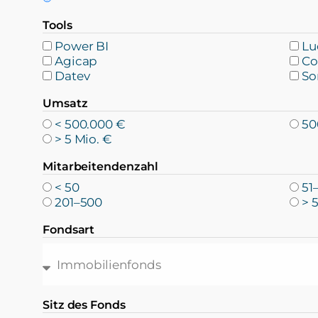
Tools
Power BI
Lu
Agicap
Co
Datev
So
Umsatz
< 500.000 €
50
> 5 Mio. €
Mitarbeitendenzahl
< 50
51
201–500
> 
Fondsart
Sitz des Fonds