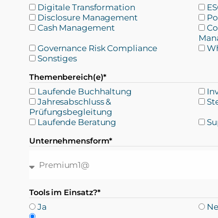
Digitale Transformation
ES
Disclosure Management
Po
Cash Management
Co
Man
Governance Risk Compliance
Wh
Sonstiges
Themenbereich(e)*
Laufende Buchhaltung
In
Jahresabschluss &
St
Prüfungsbegleitung
Laufende Beratung
Su
Unternehmensform*
Tools im Einsatz?*
Ja
Ne