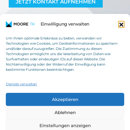
JETZT KONTAKT AUFNEHMEN
Einwilligung verwalten
Um Ihnen optimale Erlebnisse zu bieten, verwenden wir
Technologien wie Cookies, um Geräteinformationen zu speichern
und/oder darauf zuzugreifen. Die Zustimmung zu diesen
Moore TK GmbH
Technologien ermöglicht uns die Verarbeitung von Daten wie
Steuerberatungsgesellschaft
Surfverhalten oder eindeutigen IDs auf dieser Website. Die
Nichteinwilligung oder der Widerruf der Einwilligung kann
T
+49(0)621 42508-0
bestimmte Funktionen beeinträchtigen.
E
info@moore-tk.de
Dienste verwalten
Akzeptieren
IMPRESSUM
TRANSPARENZBERICHT
Ablehnen
DATENSCHUTZ
INTRANET MSIL
Einstellungen anzeigen