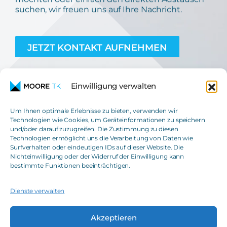
suchen, wir freuen uns auf Ihre Nachricht.
JETZT KONTAKT AUFNEHMEN
Einwilligung verwalten
Um Ihnen optimale Erlebnisse zu bieten, verwenden wir
Technologien wie Cookies, um Geräteinformationen zu speichern
und/oder darauf zuzugreifen. Die Zustimmung zu diesen
Moore TK GmbH
Technologien ermöglicht uns die Verarbeitung von Daten wie
Steuerberatungsgesellschaft
Surfverhalten oder eindeutigen IDs auf dieser Website. Die
Nichteinwilligung oder der Widerruf der Einwilligung kann
T
+49(0)621 42508-0
bestimmte Funktionen beeinträchtigen.
E
info@moore-tk.de
Dienste verwalten
Akzeptieren
IMPRESSUM