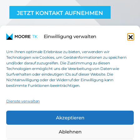
JETZT KONTAKT AUFNEHMEN
Einwilligung verwalten
Um Ihnen optimale Erlebnisse zu bieten, verwenden wir
Technologien wie Cookies, um Geräteinformationen zu speichern
und/oder darauf zuzugreifen. Die Zustimmung zu diesen
Moore TK GmbH
Technologien ermöglicht uns die Verarbeitung von Daten wie
Steuerberatungsgesellschaft
Surfverhalten oder eindeutigen IDs auf dieser Website. Die
Nichteinwilligung oder der Widerruf der Einwilligung kann
T
+49(0)621 42508-0
bestimmte Funktionen beeinträchtigen.
E
info@moore-tk.de
Dienste verwalten
Akzeptieren
IMPRESSUM
TRANSPARENZBERICHT
Ablehnen
DATENSCHUTZ