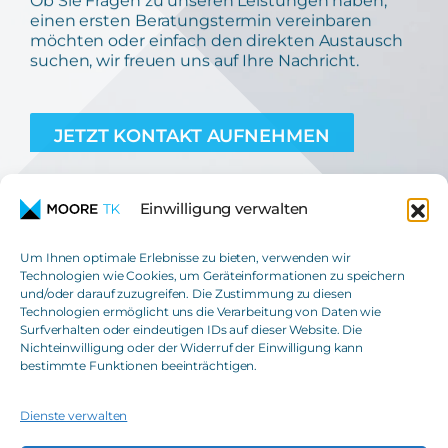
einen ersten Beratungstermin vereinbaren
möchten oder einfach den direkten Austausch
suchen, wir freuen uns auf Ihre Nachricht.
JETZT KONTAKT AUFNEHMEN
Einwilligung verwalten
Um Ihnen optimale Erlebnisse zu bieten, verwenden wir
Technologien wie Cookies, um Geräteinformationen zu speichern
und/oder darauf zuzugreifen. Die Zustimmung zu diesen
Moore TK GmbH
Technologien ermöglicht uns die Verarbeitung von Daten wie
Steuerberatungsgesellschaft
Surfverhalten oder eindeutigen IDs auf dieser Website. Die
Nichteinwilligung oder der Widerruf der Einwilligung kann
T
+49(0)621 42508-0
bestimmte Funktionen beeinträchtigen.
E
info@moore-tk.de
Dienste verwalten